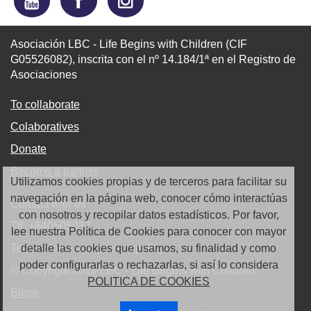
Asociación LBC - Life Begins with Children (CIF
G05526082), inscrita con el nº 14.184/1ª en el Registro de
Asociaciones
To collaborate
Colaboratives
Donate
Become a partner
Utilizamos cookies propias y de terceros para facilitar su
navegación en la página web, conocer cómo interactúas
Contact with us
con nosotros y recopilar datos estadísticos. Por favor,
Tlf: +640505037
lee nuestra Política de Cookies para conocer con mayor
detalle las cookies que usamos, su finalidad y como
Terms of use and privacy policy
poder configurarlas o rechazarlas, si así lo considera
© Copyright 2019 LBC - Life Begins with Children
POLITICA DE COOKIES
Blogs